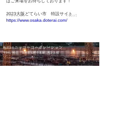
ばご来場をお待ちしております！
2023大阪どてらい市　特設サイト
Previous
Next
https://www.osaka.doterai.com/
ニッコーコーポレーション
株式会社
〒661-0011
​ 兵庫県尼崎市東塚口町2-3-41
​事業内容
​会社概要
主要取扱品目
​会社案内
営業所一覧
採用情報
お問い合わせ
​新卒採用
▶利用規約
キャリア採用